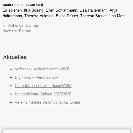
wiederholen lassen wird.
Es spielten: Ilka Bösing, Ellen Schlattmann, Lisa Haltermann, Anja
Haltermann, Theresa Heiming, Elena Drüner, Theresa Breuer, Lina Mast
←
Vorheriger Beitrag
Nächster Beitrag
→
Aktuelles
Volksbank-Volleyballcamp 2026
Big News – Vereinsshop!
Cash für den Club! – RadioWMW
Heimspieltage Saison 2025/2026
Vereinsinternes Beachvolleyballturnier