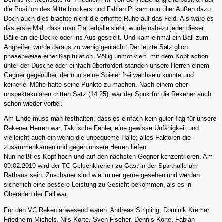
die Position des Mittelblockers und Fabian P. kam nun über Außen dazu.
Doch auch dies brachte nicht die erhoffte Ruhe auf das Feld. Als wäre es
das erste Mal, dass man Flatterbälle sieht, wurde nahezu jeder dieser
Bälle an die Decke oder ins Aus gespielt. Und kam einmal ein Ball zum
Angreifer, wurde daraus zu wenig gemacht. Der letzte Satz glich
phasenweise einer Kapitulation. Völlig unmotiviert, mit dem Kopf schon
unter der Dusche oder einfach überfordert standen unsere Herren einem
Gegner gegenüber, der nun seine Spieler frei wechseln konnte und
keinerlei Mühe hatte seine Punkte zu machen. Nach einem eher
unspektakulären dritten Satz (14:25), war der Spuk für die Rekener auch
schon wieder vorbei.
Am Ende muss man festhalten, dass es einfach kein guter Tag für unsere
Rekener Herren war. Taktische Fehler, eine gewisse Unfähigkeit und
vielleicht auch ein wenig die unbequeme Halle; alles Faktoren die
zusammenkamen und gegen unsere Herren liefen.
Nun heißt es Kopf hoch und auf den nächsten Gegner konzentrieren. Am
09.02.2019 wird der TC Gelsenkirchen zu Gast in der Sporthalle am
Rathaus sein. Zuschauer sind wie immer gerne gesehen und werden
sicherlich eine bessere Leistung zu Gesicht bekommen, als es in
Oberaden der Fall war.
Für den VC Reken anwesend waren: Andreas Stripling, Dominik Kremer,
Friedhelm Michels, Nils Korte, Sven Fischer, Dennis Korte, Fabian