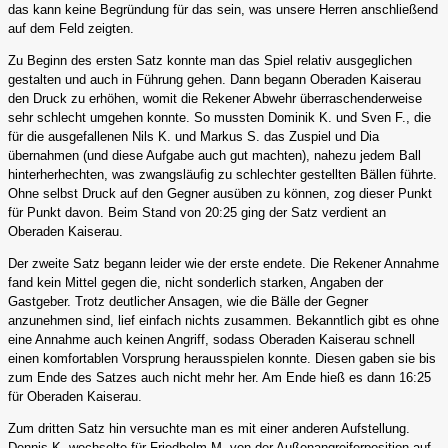
das kann keine Begründung für das sein, was unsere Herren anschließend
auf dem Feld zeigten.
Zu Beginn des ersten Satz konnte man das Spiel relativ ausgeglichen
gestalten und auch in Führung gehen. Dann begann Oberaden Kaiserau
den Druck zu erhöhen, womit die Rekener Abwehr überraschenderweise
sehr schlecht umgehen konnte. So mussten Dominik K. und Sven F., die
für die ausgefallenen Nils K. und Markus S. das Zuspiel und Dia
übernahmen (und diese Aufgabe auch gut machten), nahezu jedem Ball
hinterherhechten, was zwangsläufig zu schlechter gestellten Bällen führte.
Ohne selbst Druck auf den Gegner ausüben zu können, zog dieser Punkt
für Punkt davon. Beim Stand von 20:25 ging der Satz verdient an
Oberaden Kaiserau.
Der zweite Satz begann leider wie der erste endete. Die Rekener Annahme
fand kein Mittel gegen die, nicht sonderlich starken, Angaben der
Gastgeber. Trotz deutlicher Ansagen, wie die Bälle der Gegner
anzunehmen sind, lief einfach nichts zusammen. Bekanntlich gibt es ohne
eine Annahme auch keinen Angriff, sodass Oberaden Kaiserau schnell
einen komfortablen Vorsprung herausspielen konnte. Diesen gaben sie bis
zum Ende des Satzes auch nicht mehr her. Am Ende hieß es dann 16:25
für Oberaden Kaiserau.
Zum dritten Satz hin versuchte man es mit einer anderen Aufstellung.
Dennis K. wechselte für Friedhelm M. von der Außenangreiferposition auf