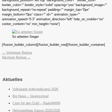
background_position=“left top“ background_color=““ border_size=““
border_color=““ border_style=“solid“ spacing=“yes“ background_image=““
background_repeat=“no-repeat“ padding=““ margin_top=“0px“
margin_bottom=“0px“ class=““ id=““ animation_type=““
animation_speed=“0.3″ animation_direction=“left“ hide_on_mobile=“no“
center_content=“no“ min_height=“none“]
So arbeiten Sieger
[/fusion_builder_column][/fusion_builder_row][/fusion_builder_container]
←
Vorheriger Beitrag
Nächster Beitrag
→
Aktuelles
Volksbank-Volleyballcamp 2026
Big News – Vereinsshop!
Cash für den Club! – RadioWMW
Heimspieltage Saison 2025/2026