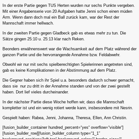
In der erste Partie gegen TUS Herten wurden nur sechs Punkte vergeben.
Mit einer Angabenserie von 20 Aufgaben hatte Jenni schon einen müden
Arm. Wenn dann doch mal ein Ball zurück kam, war der Rest der
Mannschaft immer hellwach.
In der zweiten Partie gegen Gladbeck gab es etwas mehr zu tun. Die
Sätze gingen 25:10 u. 25:13 klar nach Reken.
Beonders erwähnenswert war die Wachsamkeit auf dem Platz während der
ganzen Partie und die hervorrangende Annahme bzw. Feldabwehr.
Obwohl wir nur mit sechs spielberechtigten Spielerinnen angetreten sind,
gab es keine Komplikationen in der Abstimmung auf dem Platz.
Die Gegner haben sich ihr Spiel u.a. besonders dadurch schwer gemacht,
dass sie nur zu dritt in der Annahme standen und von der zwei gestellt
haben. Dort lief vieles durcheinander.
In der nächster Partie diese Woche hoffen wir, dass die Mannschaft
kompletter ist und ein wenig rotiert werde kann, insbesondere mit Nesrin.
Gespielt haben: Rabea, Jenni, Johanna, Theresa, Ellen, Ann Christin.
[fusion_builder_container hundred_percent=“yes“ overflow=“visible“]
[fusion_builder_row][fusion_builder_column type=“1_1″