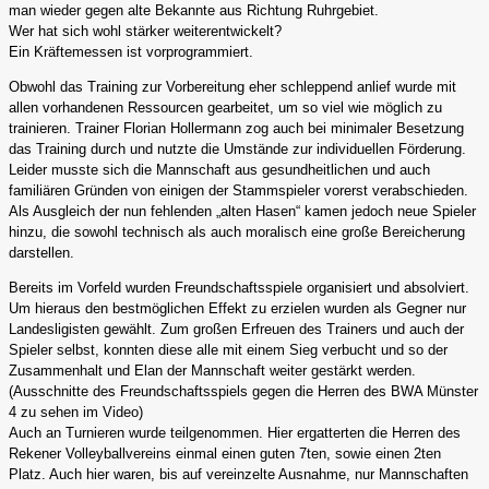
man wieder gegen alte Bekannte aus Richtung Ruhrgebiet.
Wer hat sich wohl stärker weiterentwickelt?
Ein Kräftemessen ist vorprogrammiert.
Obwohl das Training zur Vorbereitung eher schleppend anlief wurde mit
allen vorhandenen Ressourcen gearbeitet, um so viel wie möglich zu
trainieren. Trainer Florian Hollermann zog auch bei minimaler Besetzung
das Training durch und nutzte die Umstände zur individuellen Förderung.
Leider musste sich die Mannschaft aus gesundheitlichen und auch
familiären Gründen von einigen der Stammspieler vorerst verabschieden.
Als Ausgleich der nun fehlenden „alten Hasen“ kamen jedoch neue Spieler
hinzu, die sowohl technisch als auch moralisch eine große Bereicherung
darstellen.
Bereits im Vorfeld wurden Freundschaftsspiele organisiert und absolviert.
Um hieraus den bestmöglichen Effekt zu erzielen wurden als Gegner nur
Landesligisten gewählt. Zum großen Erfreuen des Trainers und auch der
Spieler selbst, konnten diese alle mit einem Sieg verbucht und so der
Zusammenhalt und Elan der Mannschaft weiter gestärkt werden.
(Ausschnitte des Freundschaftsspiels gegen die Herren des BWA Münster
4 zu sehen im Video)
Auch an Turnieren wurde teilgenommen. Hier ergatterten die Herren des
Rekener Volleyballvereins einmal einen guten 7ten, sowie einen 2ten
Platz. Auch hier waren, bis auf vereinzelte Ausnahme, nur Mannschaften