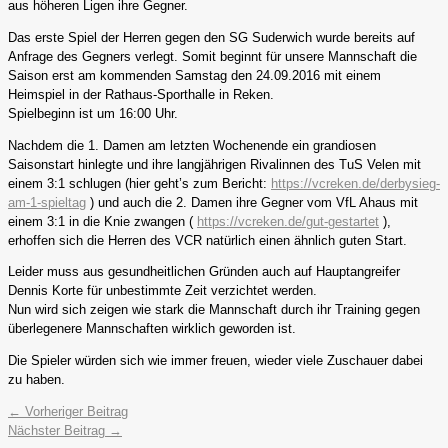
aus höheren Ligen ihre Gegner.
Das erste Spiel der Herren gegen den SG Suderwich wurde bereits auf
Anfrage des Gegners verlegt. Somit beginnt für unsere Mannschaft die
Saison erst am kommenden Samstag den 24.09.2016 mit einem
Heimspiel in der Rathaus-Sporthalle in Reken.
Spielbeginn ist um 16:00 Uhr.
Nachdem die 1. Damen am letzten Wochenende ein grandiosen
Saisonstart hinlegte und ihre langjährigen Rivalinnen des TuS Velen mit
einem 3:1 schlugen (hier geht’s zum Bericht:
https://vcreken.de/derbysieg-
am-1-spieltag
) und auch die 2. Damen ihre Gegner vom VfL Ahaus mit
einem 3:1 in die Knie zwangen (
https://vcreken.de/gut-gestartet
),
erhoffen sich die Herren des VCR natürlich einen ähnlich guten Start.
Leider muss aus gesundheitlichen Gründen auch auf Hauptangreifer
Dennis Korte für unbestimmte Zeit verzichtet werden.
Nun wird sich zeigen wie stark die Mannschaft durch ihr Training gegen
überlegenere Mannschaften wirklich geworden ist.
Die Spieler würden sich wie immer freuen, wieder viele Zuschauer dabei
zu haben.
←
Vorheriger Beitrag
Nächster Beitrag
→