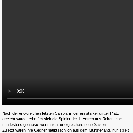
Nach der erfolgreichen letzten Saison, in der ein starker dritter Platz
erreicht wurde, erhoffen sich die Spieler der 1. Herren aus Reken eine
mindestens genauso, wenn nicht erfolgreichere neue Saison.
Zuletzt waren ihre Gegner hauptsächlich aus dem Münsterland, nun spielt