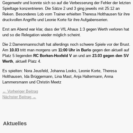
Gegenwehr und konnte sich so auf die Verbesserung der Fehler der letzten
Spieltage konzentrieren. Die Sätze 2 und 3 ging jeweils mit 25:12 an
Reken. Besonderes Lob vom Trainer erhielten Theresa Holthausen für ihre
druckvollen Angriffe und Leonie Korte für ihre Aufgabenserien.
Erst am Abend war klar, dass der VfL Ahaus 1:3 gegen Werth verloren hat
und so die Relegation wieder möglich scheint.
Die 2.Damenmannschaft hat allerdings noch schwere Spiele vor der Brust.
Am
10.03
tritt man morgens um
11:00
Uhr in Burlo
gegen den aktuell auf
Platz 5 liegenden
RC Borken-Hoxfeld V
an und am
23.03
gegen den SV
Werth
, aktuell Platz 4.
Es spielten: Nora Jeusfeld, Johanna Looks, Leonie Korte, Theresa
Holthausen, Ida Brüggemann, Lina Mast, Anja Haltermann, Anna
Lammersmann und Christin Meetz
←
Vorheriger Beitrag
Nächster Beitrag
→
Aktuelles