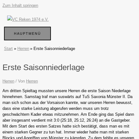
Zum Inhalt springen
HAUPTMENÜ
Start
Herren
Erste Saisonniederlage
Erste Saisonniederlage
Herren
/ Von
Herren
Am dritten Spieltag mussten unsere Herren die erste Saison Niederlage
hinnehmen. Samstag traf man suswärts auf TuS Saxonia Münster II. Da
man sich schon aus der Vorsaison kannte, war unseren Herren bewusst,
dass eine starke Leistung abgerufen werden muss um trotz
geschwächtem Kader etwas mitzunehmen. Am Ende ging das Spiel dann
aber insgesamt verdient mit 3:0 (25:18, 25:12, 26:24) an die Gastgeber.
Mit dem Start des ersten Satzes hatte sich bestätigt, dass man es mit
einem starken Gegner zu tun hat. Immer wieder hatte man mit starken
Blocks und Angriffen von Münster zu kämpfen. Zu dem fehlte es unseren