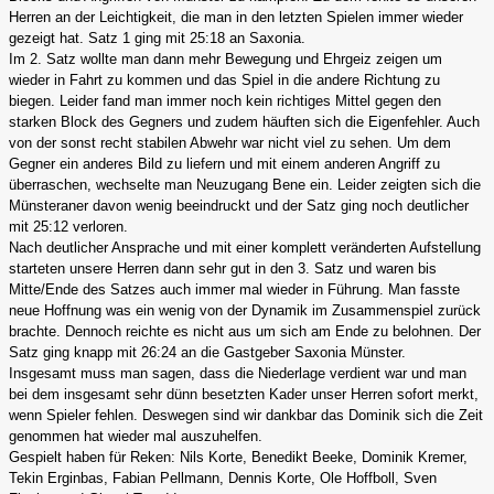
Herren an der Leichtigkeit, die man in den letzten Spielen immer wieder
gezeigt hat. Satz 1 ging mit 25:18 an Saxonia.
Im 2. Satz wollte man dann mehr Bewegung und Ehrgeiz zeigen um
wieder in Fahrt zu kommen und das Spiel in die andere Richtung zu
biegen. Leider fand man immer noch kein richtiges Mittel gegen den
starken Block des Gegners und zudem häuften sich die Eigenfehler. Auch
von der sonst recht stabilen Abwehr war nicht viel zu sehen. Um dem
Gegner ein anderes Bild zu liefern und mit einem anderen Angriff zu
überraschen, wechselte man Neuzugang Bene ein. Leider zeigten sich die
Münsteraner davon wenig beeindruckt und der Satz ging noch deutlicher
mit 25:12 verloren.
Nach deutlicher Ansprache und mit einer komplett veränderten Aufstellung
starteten unsere Herren dann sehr gut in den 3. Satz und waren bis
Mitte/Ende des Satzes auch immer mal wieder in Führung. Man fasste
neue Hoffnung was ein wenig von der Dynamik im Zusammenspiel zurück
brachte. Dennoch reichte es nicht aus um sich am Ende zu belohnen. Der
Satz ging knapp mit 26:24 an die Gastgeber Saxonia Münster.
Insgesamt muss man sagen, dass die Niederlage verdient war und man
bei dem insgesamt sehr dünn besetzten Kader unser Herren sofort merkt,
wenn Spieler fehlen. Deswegen sind wir dankbar das Dominik sich die Zeit
genommen hat wieder mal auszuhelfen.
Gespielt haben für Reken: Nils Korte, Benedikt Beeke, Dominik Kremer,
Tekin Erginbas, Fabian Pellmann, Dennis Korte, Ole Hoffboll, Sven