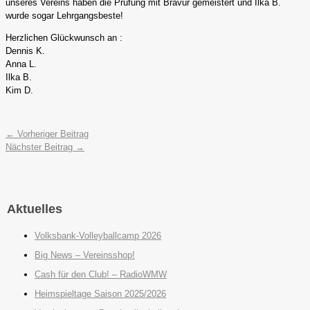
unseres Vereins haben die Prüfung mit Bravur gemeistert und Ilka B.
wurde sogar Lehrgangsbeste!
Herzlichen Glückwunsch an :
Dennis K.
Anna L.
Ilka B.
Kim D.
←
Vorheriger Beitrag
Nächster Beitrag
→
Aktuelles
Volksbank-Volleyballcamp 2026
Big News – Vereinsshop!
Cash für den Club! – RadioWMW
Heimspieltage Saison 2025/2026