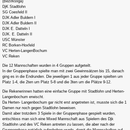
(Bezirksliga)
DjK Stadtlohn
SG Coesfeld II
DJK Adler Buldern I
DJK Adler Buldern II
DJK E. Datteln I
DJK. E. Datteln II
USC Münster
RC Borken-Hoxfeld
VC Herten-LangenBochum
VC Reken
Die 12 Mannschaften wurden in 4 Gruppen aufgeteilt.
In der Gruppenphase spielte man mit zwei Gewinnsätzen bis 15, danach
ging es in die Endrunden. Die jeweiligen 1 aus jeder Gruppe spielten um
Platz 1-4, die 2ten um Platz 5-8 und die 3ten um die Plätze 9-12.
Die Rekenerinnen hatten eine einfache Gruppe mit Stadtlohn und Herten-
Langenbochum erwischt.
Da Herten- Langenbochum gar nicht erst angetreten ist, musste sich die 1
Damen nur noch gegen Stadtlohn beweisen.
Damit aber trotzdem 3 Spiele in der Gruppenphase gespielt wurden,
entschloss man sich eine Mixed Mannschaft aus Spielern des Djk
Stadtlohn und des VC Reken antreten zu lassen, die aber nach der
Gruppenphase natürlich aufgehoben wurde, damit die Mannschaften auf