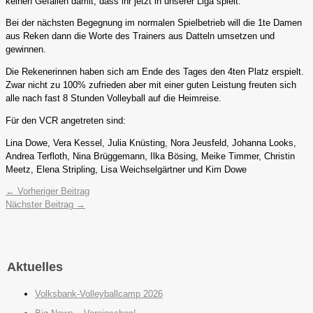
keinen Gefallen damit, dass ihr jetzt in unserer Liga spielt.“
Bei der nächsten Begegnung im normalen Spielbetrieb will die 1te Damen
aus Reken dann die Worte des Trainers aus Datteln umsetzen und
gewinnen.
Die Rekenerinnen haben sich am Ende des Tages den 4ten Platz erspielt.
Zwar nicht zu 100% zufrieden aber mit einer guten Leistung freuten sich
alle nach fast 8 Stunden Volleyball auf die Heimreise.
Für den VCR angetreten sind:
Lina Dowe, Vera Kessel, Julia Knüsting, Nora Jeusfeld, Johanna Looks,
Andrea Terfloth, Nina Brüggemann, Ilka Bösing, Meike Timmer, Christin
Meetz, Elena Stripling, Lisa Weichselgärtner und Kim Dowe
←
Vorheriger Beitrag
Nächster Beitrag
→
Aktuelles
Volksbank-Volleyballcamp 2026