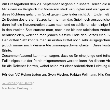
Am Freitagabend den 20. September begann für unsere Herren die n
Mit einem im Vergleich zur Vorsaison stark verjüngten und weniger erf
diese Richtung gelang im Spiel gegen Epe leider nicht. Am Ende hieß 
Zu Beginn des ersten Satzes konnte man das Spiel noch ausgeglichen
dann ließ die Konzentration etwas nach und es schlichen sich einige
In den zweiten Satz startete man, nach eine kleinen taktischen Änder
herausspielen, welchen man jedoch bis zum Ende des Satzes einbüßt
Den dritten Satz konnte man im ersten Drittel noch sehr ausgegliche
jedoch immer noch kleinere Abstimmungsschwierigkeiten. Diese koste
führte.
Zusammenfassend kann man sagen, dass es für eine junge und teilwe
Fall einiges aus der Partie mitgenommen werden kann. An diesem
für die Rekener Herren, wobei beide mit einer ordentlichen Leistung
Für den VC Reken traten an: Sven Fischer, Fabian Pellmann, Nils Ko
←
Vorheriger Beitrag
Nächster Beitrag
→