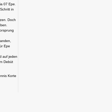
ia 07 Epe.
chritt in
tzen. Doch
eben.
Vorsprung
handen,
für Epe
d auf jeden
em Debüt
nnis Korte