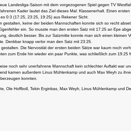
eue Landesliga-Saison mit dem vorgezogenen Spiel gegen TV Westfal
ahrenen Kader lautet das Ziel dieses Mal: Klassenerhalt. Einen ersten S
es 0:3 (17:25, 23:25, 19:25) aus Rekener Sicht.
 gestalten, keine der beiden Mannschaften konnte sich so recht abse
 Eigenfehler ein. So musste man den ersten Satz mit 17:25 an Epe abg
ung, deutlich besser. Bis zur Satzmitte konnte man sich einen kleinen 
e. Denkbar knapp verlor man den Satz mit 23:25.
n gestalten. Die Nervosität der ersten beiden Sätze war kaum noch vor
ten zum Ende hin wieder ein paar Punkte, was schließlich zum 19:25 
ise noch sehr unerfahrene Mannschaft kein schlechter Auftakt war un
 Abend kamen außerdem Linus Mühlenkamp und auch Max Weyh zu ihr
 überzeugen konnten.
rte, Ole Hoffboll, Tekin Erginbas, Max Weyh, Linus Mühlenkamp und De