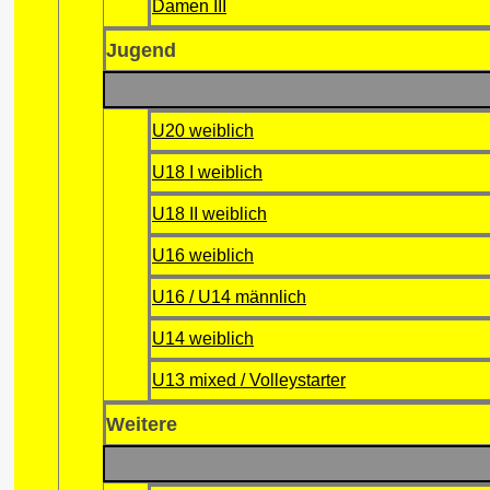
Damen III
Jugend
U20 weiblich
U18 I weiblich
U18 II weiblich
U16 weiblich
U16 / U14 männlich
U14 weiblich
U13 mixed / Volleystarter
Weitere