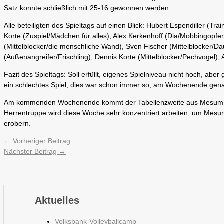
Satz konnte schließlich mit 25-16 gewonnen werden.
Alle beteiligten des Spieltags auf einen Blick: Hubert Espendiller (Tr
Korte (Zuspiel/Mädchen für alles), Alex Kerkenhoff (Dia/Mobbingopfer
(Mittelblocker/die menschliche Wand), Sven Fischer (Mittelblocker/Da
(Außenangreifer/Frischling), Dennis Korte (Mittelblocker/Pechvogel)
Fazit des Spieltags: Soll erfüllt, eigenes Spielniveau nicht hoch, 
ein schlechtes Spiel, dies war schon immer so, am Wochenende gen
Am kommenden Wochenende kommt der Tabellenzweite aus Mesum zu 
Herrentruppe wird diese Woche sehr konzentriert arbeiten, um Mesum
erobern.
←
Vorheriger Beitrag
Nächster Beitrag
→
Aktuelles
Volksbank-Volleyballcamp