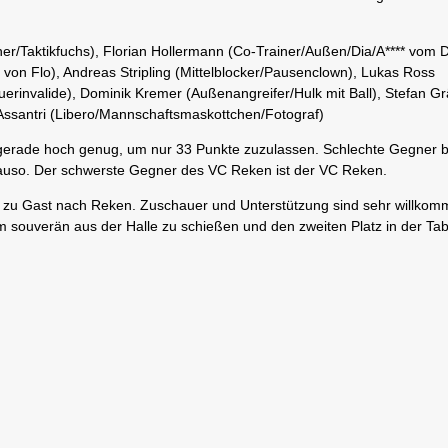
ainer/Taktikfuchs), Florian Hollermann (Co-Trainer/Außen/Dia/A**** vom Di
 von Flo), Andreas Stripling (Mittelblocker/Pausenclown), Lukas Ross
uerinvalide), Dominik Kremer (Außenangreifer/Hulk mit Ball), Stefan Gr
, Assantri (Libero/Mannschaftsmaskottchen/Fotograf)
aber gerade hoch genug, um nur 33 Punkte zuzulassen. Schlechte Gegner
auso. Der schwerste Gegner des VC Reken ist der VC Reken.
Gast nach Reken. Zuschauer und Unterstützung sind sehr willkomm
 souverän aus der Halle zu schießen und den zweiten Platz in der Tab