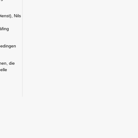
enst), Nils
äfing
 bedingen
en, die
elle