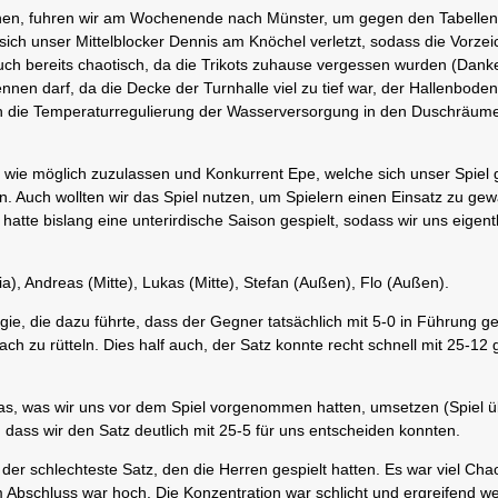
önnen, fuhren wir am Wochenende nach Münster, um gegen den Tabellen
sich unser Mittelblocker Dennis am Knöchel verletzt, sodass die Vorze
uch bereits chaotisch, da die Trikots zuhause vergessen wurden (Danke
nennen darf, da die Decke der Turnhalle viel zu tief war, der Hallenboden
h die Temperaturregulierung der Wasserversorgung in den Duschräum
 wie möglich zuzulassen und Konkurrent Epe, welche sich unser Spiel 
. Auch wollten wir das Spiel nutzen, um Spielern einen Einsatz zu gew
e bislang eine unterirdische Saison gespielt, sodass wir uns eigentl
ia), Andreas (Mitte), Lukas (Mitte), Stefan (Außen), Flo (Außen).
gie, die dazu führte, dass der Gegner tatsächlich mit 5-0 in Führung g
wach zu rütteln. Dies half auch, der Satz konnte recht schnell mit 25-1
r das, was wir uns vor dem Spiel vorgenommen hatten, umsetzen (Spiel 
 dass wir den Satz deutlich mit 25-5 für uns entscheiden konnten.
der schlechteste Satz, den die Herren gespielt hatten. Es war viel Chao
 Abschluss war hoch. Die Konzentration war schlicht und ergreifend w