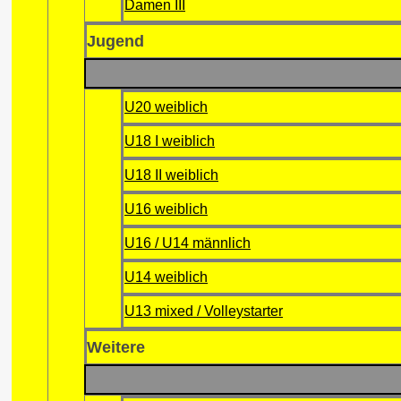
Damen III
Jugend
U20 weiblich
U18 I weiblich
U18 II weiblich
U16 weiblich
U16 / U14 männlich
U14 weiblich
U13 mixed / Volleystarter
Weitere