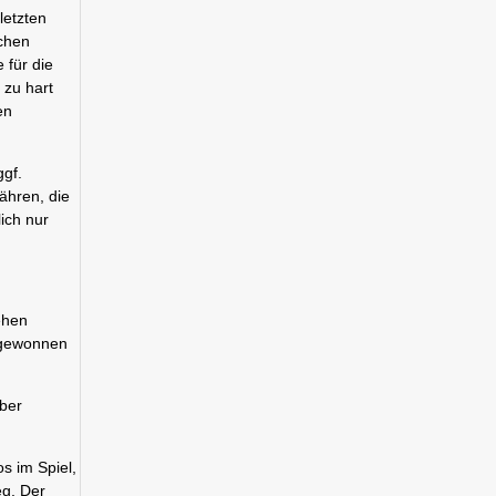
letzten
ichen
 für die
 zu hart
en
ggf.
ähren, die
ich nur
ehen
2 gewonnen
über
s im Spiel,
eg. Der