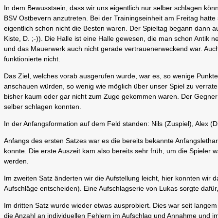
In dem Bewusstsein, dass wir uns eigentlich nur selber schlagen k
BSV Ostbevern anzutreten. Bei der Trainingseinheit am Freitag hatte 
eigentlich schon nicht die Besten waren. Der Spieltag begann dann a
Kiste, D. ;-)). Die Halle ist eine Halle gewesen, die man schon Antik 
und das Mauerwerk auch nicht gerade vertrauenerweckend war. Auc
funktionierte nicht.
Das Ziel, welches vorab ausgerufen wurde, war es, so wenige Punkte
anschauen würden, so wenig wie möglich über unser Spiel zu verraten
bisher kaum oder gar nicht zum Zuge gekommen waren. Der Gegner hatt
selber schlagen konnten.
In der Anfangsformation auf dem Feld standen: Nils (Zuspiel), Alex (D
Anfangs des ersten Satzes war es die bereits bekannte Anfangslethar
konnte. Die erste Auszeit kam also bereits sehr früh, um die Spieler 
werden.
Im zweiten Satz änderten wir die Aufstellung leicht, hier konnten wi
Aufschläge entscheiden). Eine Aufschlagserie von Lukas sorgte dafür,
Im dritten Satz wurde wieder etwas ausprobiert. Dies war seit langem 
die Anzahl an individuellen Fehlern im Aufschlag und Annahme und im