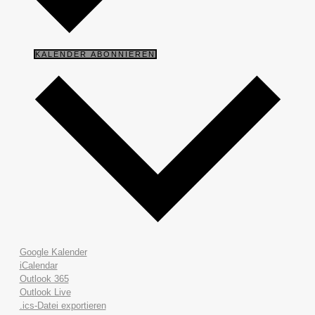
KALENDER ABONNIEREN
Google Kalender
iCalendar
Outlook 365
Outlook Live
.ics-Datei exportieren