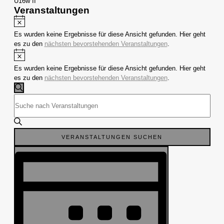
U16w II
Veranstaltungen
Hinweis
Es wurden keine Ergebnisse für diese Ansicht gefunden. Hier geht
es zu den
nächsten bevorstehenden Veranstaltungen
.
Hinweis
Es wurden keine Ergebnisse für diese Ansicht gefunden. Hier geht
es zu den
nächsten bevorstehenden Veranstaltungen
.
Veranstaltungen
Suche
SUCHE
Bitte
und
Schlüsselwort
Ansichten,
eingeben.
Navigation
Suche
nach
VERANSTALTUNGEN SUCHEN
Veranstaltungen
Veranstaltung
Schlüsselwort.
Ansichten-
Navigation