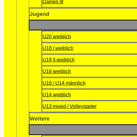
Damen III
Jugend
U20 weiblich
U18 I weiblich
U18 II weiblich
U16 weiblich
U16 / U14 männlich
U14 weiblich
U13 mixed / Volleystarter
Weitere