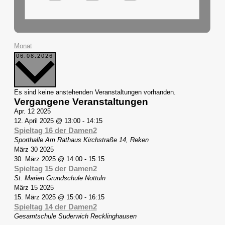
Monat
Datum
06.08.2026
wählen.
Kalender
Es sind keine anstehenden Veranstaltungen vorhanden.
von
Vergangene Veranstaltungen
Veranstaltungen
Apr.
12
2025
12. April 2025 @ 13:00
-
14:15
Spieltag 16 der Damen2
Sporthalle Am Rathaus
Kirchstraße 14, Reken
März
30
2025
30. März 2025 @ 14:00
-
15:15
Spieltag 15 der Damen2
St. Marien Grundschule
Nottuln
März
15
2025
15. März 2025 @ 15:00
-
16:15
Spieltag 14 der Damen2
Gesamtschule Suderwich
Recklinghausen