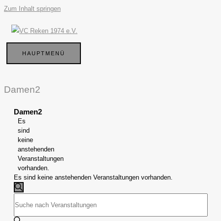
Zum Inhalt springen
HAUPTMENÜ
Damen2
Damen2
Es
sind
keine
anstehenden
Veranstaltungen
vorhanden.
Es sind keine anstehenden Veranstaltungen vorhanden.
Veranstaltungen
Suche
SUCHE
Bitte
und
Schlüsselwort
Ansichten,
eingeben.