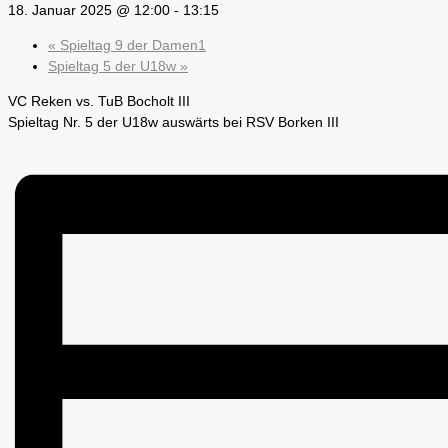
18. Januar 2025 @ 12:00
-
13:15
«
Spieltag 9 der Damen1
Spieltag 5 der U18w
»
VC Reken vs. TuB Bocholt III
Spieltag Nr. 5 der U18w auswärts bei RSV Borken III