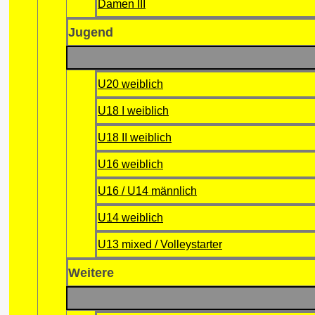
Damen III
Jugend
U20 weiblich
U18 I weiblich
U18 II weiblich
U16 weiblich
U16 / U14 männlich
U14 weiblich
U13 mixed / Volleystarter
Weitere