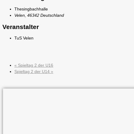
Thesingbachhalle
Velen
,
46342
Deutschland
Veranstalter
TuS Velen
«
Spieltag 2 der U16
Spieltag 2 der U14
»