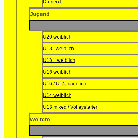
Damen III
Jugend
U20 weiblich
U18 I weiblich
U18 II weiblich
U16 weiblich
U16 / U14 männlich
U14 weiblich
U13 mixed / Volleystarter
Weitere