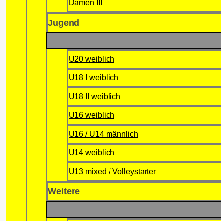
Damen III
Jugend
U20 weiblich
U18 I weiblich
U18 II weiblich
U16 weiblich
U16 / U14 männlich
U14 weiblich
U13 mixed / Volleystarter
Weitere