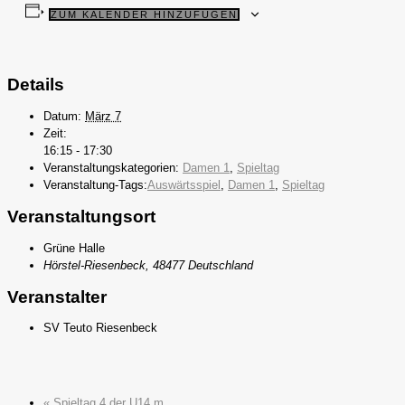
ZUM KALENDER HINZUFÜGEN
Details
Datum:
März 7
Zeit:
16:15 - 17:30
Veranstaltungskategorien:
Damen 1
,
Spieltag
Veranstaltung-Tags:
Auswärtsspiel
,
Damen 1
,
Spieltag
Veranstaltungsort
Grüne Halle
Hörstel-Riesenbeck
,
48477
Deutschland
Veranstalter
SV Teuto Riesenbeck
«
Spieltag 4 der U14 m