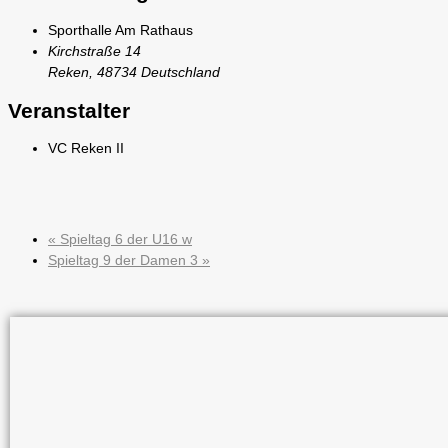
Sporthalle Am Rathaus
Kirchstraße 14
Reken
,
48734
Deutschland
Veranstalter
VC Reken II
«
Spieltag 6 der U16 w
Spieltag 9 der Damen 3
»