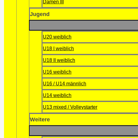
Damen III
Jugend
U20 weiblich
U18 I weiblich
U18 II weiblich
U16 weiblich
U16 / U14 männlich
U14 weiblich
U13 mixed / Volleystarter
Weitere