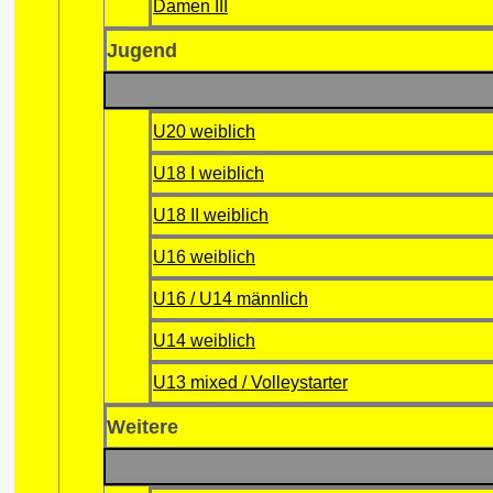
Damen III
Jugend
U20 weiblich
U18 I weiblich
U18 II weiblich
U16 weiblich
U16 / U14 männlich
U14 weiblich
U13 mixed / Volleystarter
Weitere