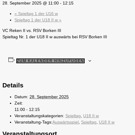
28. September 2025 @ 11:00
-
12:15
«
Spieltag 1 der U16 w
Spieltag 1 der U18 II w
»
VC Reken II vs. RSV Borken III
Spieltag Nr. 1 der U18 II w auswärts bei RSV Borken III
ZUM KALENDER HINZUFÜGEN
Details
Datum:
28. September 2025
Zeit:
11:00 - 12:15
Veranstaltungskategorien:
Spieltag
,
U18 II w
Veranstaltung-Tags:
Auswärtsspiel
,
Spieltag
,
U18 II w
Veranstaltungsort