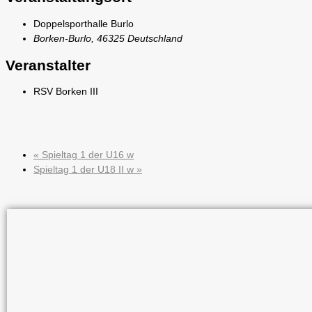
Doppelsporthalle Burlo
Borken-Burlo
,
46325
Deutschland
Veranstalter
RSV Borken III
«
Spieltag 1 der U16 w
Spieltag 1 der U18 II w
»