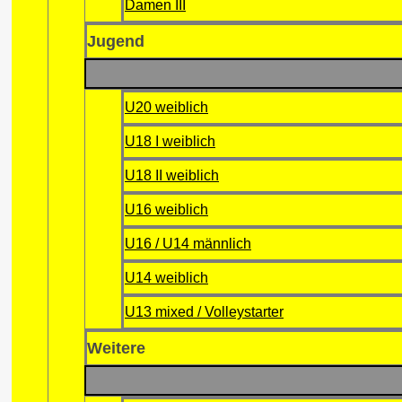
Damen III
Jugend
U20 weiblich
U18 I weiblich
U18 II weiblich
U16 weiblich
U16 / U14 männlich
U14 weiblich
U13 mixed / Volleystarter
Weitere