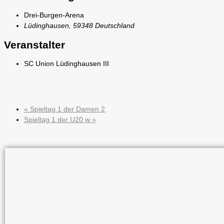
Drei-Burgen-Arena
Lüdinghausen
,
59348
Deutschland
Veranstalter
SC Union Lüdinghausen III
«
Spieltag 1 der Damen 2
Spieltag 1 der U20 w
»